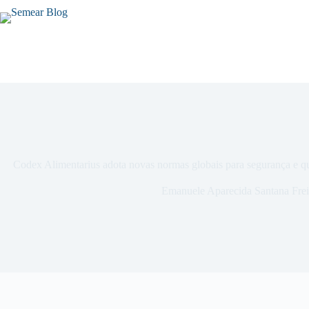
Codex Alimentarius adota novas normas globais para segurança e qu
Emanuele Aparecida Santana Frei