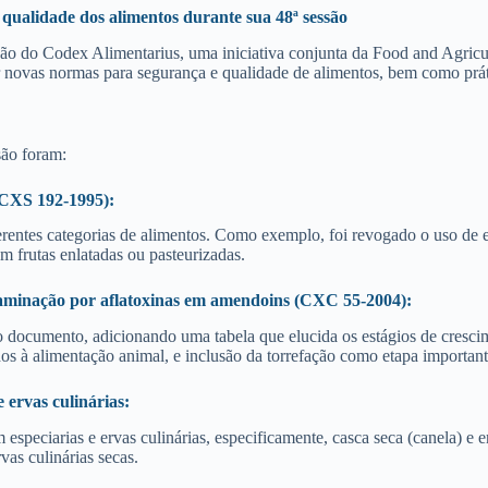
qualidade dos alimentos durante sua 48ª sessão
ssão do Codex Alimentarius, uma iniciativa conjunta da Food and Agr
ar novas normas para segurança e qualidade de alimentos, bem como prát
ão foram:
 CXS 192-1995):
iferentes categorias de alimentos. Como exemplo, foi revogado o uso de 
m frutas enlatadas ou pasteurizadas.
taminação por aflatoxinas em amendoins (CXC 55-2004):
 o documento, adicionando uma tabela que elucida os estágios de cres
os à alimentação animal, e inclusão da torrefação como etapa importan
ervas culinárias:
eciarias e ervas culinárias, especificamente, casca seca (canela) e e
as culinárias secas.