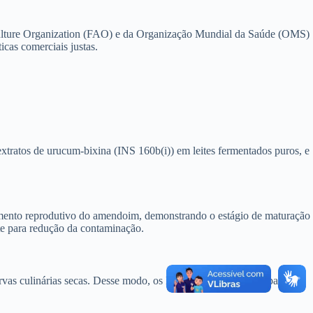
iculture Organization (FAO) e da Organização Mundial da Saúde (OMS)
icas comerciais justas.
extratos de urucum-bixina (INS 160b(i)) em leites fermentados puros, e
cimento reprodutivo do amendoim, demonstrando o estágio de maturação
te para redução da contaminação.
rvas culinárias secas. Desse modo, os LMs são de 2,5 mg/kg para