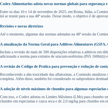
Codex Alimentarius adota novas normas globais para segurança e 
Entre os dias 10 e 14 de novembro de 2025, em Roma, Itália, a Comi
irá se reunir para a sua 48ª sessão. Desse modo, o objetivo é de aprov
Revisões e novas diretrizes
Até o momento, algumas das normas adotadas na 48ª sessão da Comiss
A atualização da Norma Geral para Aditivos Alimentares (GSFA,
Incluiu a revisão de mais de 500 disposições relativas a aditivos em d
adicionada a norma para extratos de urucum-norbixina (INS 160b(ii)) e
A revisão do Código de Prática para prevenção e redução de con
Reconhecendo a alta toxicidade das aflatoxinas, a Comissão atualizou
completa. Além disso, também foi considerado os subprodutos destinad
A adoção de níveis máximos de chumbo para algumas especiarias e 
Com isso, o Codex adotou os Limites Máximos (LMs) para chumbo em esp
chumbo em especiarias e casca seca e de 2,0 mg/kg para chumbo em erv