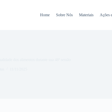
Home
Sobre Nós
Materiais
Ações 
alidade dos alimentos durante sua 48ª sessão
tas
11/11/2025