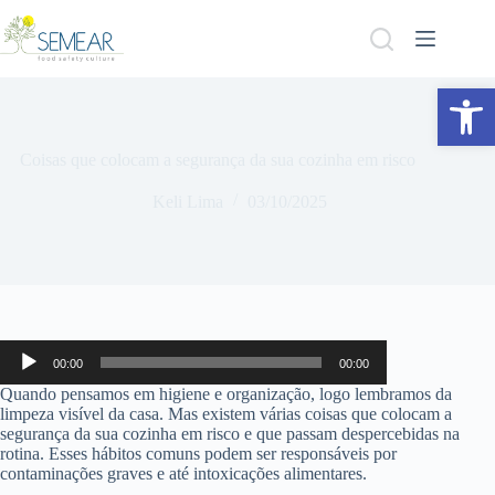
Abrir a barra de ferramentas
Coisas que colocam a segurança da sua cozinha em risco
Keli Lima
03/10/2025
Tocador
00:00
00:00
de
áudio
Quando pensamos em higiene e organização, logo lembramos da
limpeza visível da casa. Mas existem várias coisas que colocam a
segurança da sua cozinha em risco e que passam despercebidas na
rotina. Esses hábitos comuns podem ser responsáveis por
contaminações graves e até intoxicações alimentares.