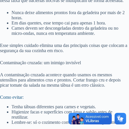
nessa faixa que bactérias nocivas se multiplicam de forma acelerada.
Nunca deixe alimentos prontos fora da geladeira por mais de 2
horas.
Em dias quentes, esse tempo cai para apenas 1 hora.
Carnes devem ser descongeladas dentro da geladeira ou no
micro-ondas, nunca em temperatura ambiente.
Esse simples cuidado elimina uma das principais coisas que colocam a
segurança da sua cozinha em risco.
Contaminação cruzada: um inimigo invisível
A contaminação cruzada acontece quando usamos os mesmos
utensílios para alimentos crus e prontos. Cortar frango cru e depois
picar tomate da salada na mesma tábua é um erro clássico.
Como evitar:
Tenha tábuas diferentes para carnes e vegetais.
Higienize facas e superfícies com água e sabão antes de
reutilizar.
Lembre-se: só o cozimento correto elimina microrganismos.