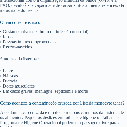
internacionais como a Organização Mundial da Saúde (OMS) e a
FAO, devido à sua capacidade de causar surtos alimentares em escala
industrial e doméstica.
Quem corre mais risco?
• Gestantes (risco de aborto ou infecção neonatal)
• Idosos
• Pessoas imunocomprometidas
• Recém-nascidos
Sintomas da listeriose:
• Febre
• Náuseas
• Diarreia
• Dores musculares
• Em casos graves: meningite, septicemia e morte
Como acontece a contaminação cruzada por Listeria monocytogenes?
A contaminação cruzada é um dos principais caminhos da Listeria até
os alimentos. Pequenos deslizes em rotinas de higiene ou falhas no
Programa de Higiene Operacional podem dar passagem livre para a