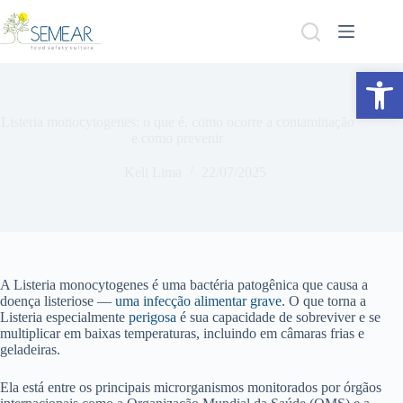
Abrir a barra de ferramentas
Listeria monocytogenes: o que é, como ocorre a contaminação
e como prevenir
Keli Lima
22/07/2025
A Listeria monocytogenes é uma bactéria patogênica que causa a
doença listeriose —
uma infecção alimentar grave
. O que torna a
Listeria especialmente
perigosa
é sua capacidade de sobreviver e se
multiplicar em baixas temperaturas, incluindo em câmaras frias e
geladeiras.
Ela está entre os principais microrganismos monitorados por órgãos