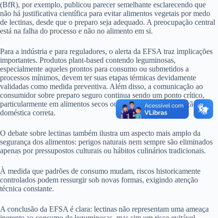
(BfR), por exemplo, publicou parecer semelhante esclarecendo que
não há justificativa científica para evitar alimentos vegetais por medo
de lectinas, desde que o preparo seja adequado. A preocupação central
está na falha do processo e não no alimento em si.
Para a indústria e para reguladores, o alerta da EFSA traz implicações
importantes. Produtos plant-based contendo leguminosas,
especialmente aqueles prontos para consumo ou submetidos a
processos mínimos, devem ter suas etapas térmicas devidamente
validadas como medida preventiva. Além disso, a comunicação ao
consumidor sobre preparo seguro continua sendo um ponto crítico,
particularmente em alimentos secos ou que dependem de cocção
doméstica correta.
O debate sobre lectinas também ilustra um aspecto mais amplo da
segurança dos alimentos: perigos naturais nem sempre são eliminados
apenas por pressupostos culturais ou hábitos culinários tradicionais.
À medida que padrões de consumo mudam, riscos historicamente
controlados podem ressurgir sob novas formas, exigindo atenção
técnica constante.
A conclusão da EFSA é clara: lectinas não representam uma ameaça
inerente ao consumo de leguminosas, mas sim um risco evitável