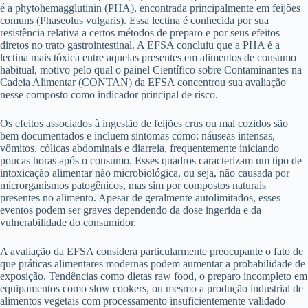
é a phytohemagglutinin (PHA), encontrada principalmente em feijões
comuns (Phaseolus vulgaris). Essa lectina é conhecida por sua
resistência relativa a certos métodos de preparo e por seus efeitos
diretos no trato gastrointestinal. A EFSA concluiu que a PHA é a
lectina mais tóxica entre aquelas presentes em alimentos de consumo
habitual, motivo pelo qual o painel Científico sobre Contaminantes na
Cadeia Alimentar (CONTAN) da EFSA concentrou sua avaliação
nesse composto como indicador principal de risco.
Os efeitos associados à ingestão de feijões crus ou mal cozidos são
bem documentados e incluem sintomas como: náuseas intensas,
vômitos, cólicas abdominais e diarreia, frequentemente iniciando
poucas horas após o consumo. Esses quadros caracterizam um tipo de
intoxicação alimentar não microbiológica, ou seja, não causada por
microrganismos patogênicos, mas sim por compostos naturais
presentes no alimento. Apesar de geralmente autolimitados, esses
eventos podem ser graves dependendo da dose ingerida e da
vulnerabilidade do consumidor.
A avaliação da EFSA considera particularmente preocupante o fato de
que práticas alimentares modernas podem aumentar a probabilidade de
exposição. Tendências como dietas raw food, o preparo incompleto em
equipamentos como slow cookers, ou mesmo a produção industrial de
alimentos vegetais com processamento insuficientemente validado