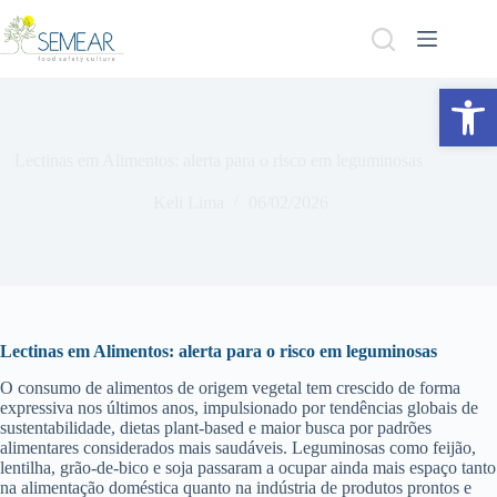
Abrir a barra de ferramentas
Lectinas em Alimentos: alerta para o risco em leguminosas
Keli Lima
06/02/2026
Lectinas em Alimentos: alerta para o risco em leguminosas
O consumo de alimentos de origem vegetal tem crescido de forma
expressiva nos últimos anos, impulsionado por tendências globais de
sustentabilidade, dietas plant-based e maior busca por padrões
alimentares considerados mais saudáveis. Leguminosas como feijão,
lentilha, grão-de-bico e soja passaram a ocupar ainda mais espaço tanto
na alimentação doméstica quanto na indústria de produtos prontos e