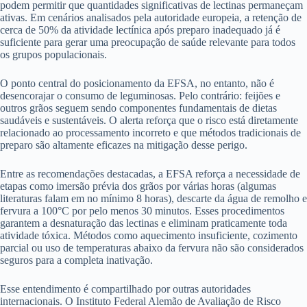
podem permitir que quantidades significativas de lectinas permaneçam
ativas. Em cenários analisados pela autoridade europeia, a retenção de
cerca de 50% da atividade lectínica após preparo inadequado já é
suficiente para gerar uma preocupação de saúde relevante para todos
os grupos populacionais.
O ponto central do posicionamento da EFSA, no entanto, não é
desencorajar o consumo de leguminosas. Pelo contrário: feijões e
outros grãos seguem sendo componentes fundamentais de dietas
saudáveis e sustentáveis. O alerta reforça que o risco está diretamente
relacionado ao processamento incorreto e que métodos tradicionais de
preparo são altamente eficazes na mitigação desse perigo.
Entre as recomendações destacadas, a EFSA reforça a necessidade de
etapas como imersão prévia dos grãos por várias horas (algumas
literaturas falam em no mínimo 8 horas), descarte da água de remolho e
fervura a 100°C por pelo menos 30 minutos. Esses procedimentos
garantem a desnaturação das lectinas e eliminam praticamente toda
atividade tóxica. Métodos como aquecimento insuficiente, cozimento
parcial ou uso de temperaturas abaixo da fervura não são considerados
seguros para a completa inativação.
Esse entendimento é compartilhado por outras autoridades
internacionais. O Instituto Federal Alemão de Avaliação de Risco