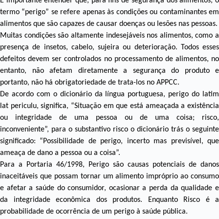
É importante entender que, para fins de segurança dos alimentos, o
termo “perigo” se refere apenas às condições ou contaminantes em
alimentos que são capazes de causar doenças ou lesões nas pessoas.
Muitas condições são altamente indesejáveis nos alimentos, como a
presença de insetos, cabelo, sujeira ou deterioração. Todos esses
defeitos devem ser controlados no processamento de alimentos, no
entanto, não afetam diretamente a segurança do produto e
portanto, não há obrigatoriedade de trata-los no APPCC.
De acordo com o dicionário da língua portuguesa, perigo do latim
lat periculu, significa, “Situação em que está ameaçada a existência
ou integridade de uma pessoa ou de uma coisa; risco,
inconveniente”, para o substantivo risco o dicionário trás o seguinte
significado: “Possibilidade de perigo, incerto mas previsível, que
ameaça de dano a pessoa ou a coisa”.
Para a Portaria 46/1998, Perigo são causas potenciais de danos
inaceitáveis que possam tornar um alimento impróprio ao consumo
e afetar a saúde do consumidor, ocasionar a perda da qualidade e
da integridade econômica dos produtos. Enquanto Risco é a
probabilidade de ocorrência de um perigo à saúde pública.