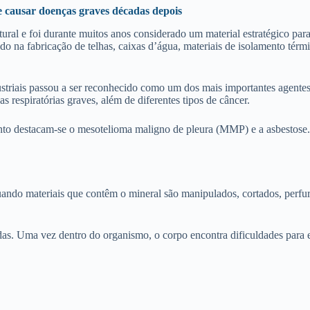
e causar doenças graves décadas depois
l e foi durante muitos anos considerado um material estratégico para a
 na fabricação de telhas, caixas d’água, materiais de isolamento térm
striais passou a ser reconhecido como um dos mais importantes agente
s respiratórias graves, além de diferentes tipos de câncer.
anto destacam-se o mesotelioma maligno de pleura (MMP) e a asbestose
ando materiais que contêm o mineral são manipulados, cortados, perfur
das. Uma vez dentro do organismo, o corpo encontra dificuldades para