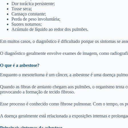
Dor torácica persistente;
Tosse seca;
Cansaço constante;
Perda de peso involuntária;
Suores noturnos;
Acúmulo de líquido ao redor dos pulmões.
Em muitos casos, o diagnóstico é dificultado porque os sintomas se ass
O diagnóstico geralmente envolve exames de imagem, como radiografia 
O que é a asbestose?
Enquanto o mesotelioma é um câncer, a asbestose é uma doença pulmona
Quando as fibras de amianto chegam aos pulmões, o organismo tenta com
provocando a formação de tecido fibroso.
Esse processo é conhecido como fibrose pulmonar. Com o tempo, os pulm
A doença geralmente está relacionada a exposições intensas e prolong
Principais sintomas da asbestose