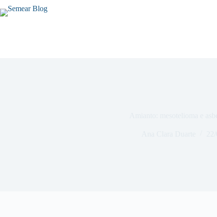
Amianto: mesotelioma e asb
Ana Clara Duarte
22/