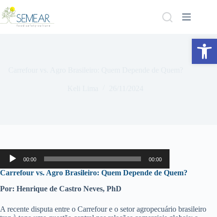
Abrir a barra de ferramentas
Carrefour vs. Agro Brasileiro: Quem Depende de Quem?
Keli Lima
26/11/2024
Tocador
00:00
00:00
de
áudio
Carrefour vs. Agro Brasileiro: Quem Depende de Quem?
Por: Henrique de Castro Neves, PhD
A recente disputa entre o Carrefour e o setor agropecuário brasileiro