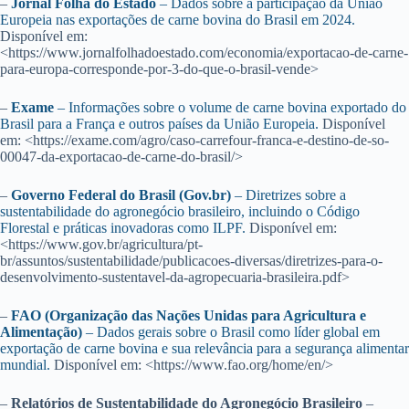
–
Jornal Folha do Estado
– Dados sobre a participação da União
Europeia nas exportações de carne bovina do Brasil em 2024.
Disponível em:
<https://www.jornalfolhadoestado.com/economia/exportacao-de-carne-
para-europa-corresponde-por-3-do-que-o-brasil-vende>
–
Exame
– Informações sobre o volume de carne bovina exportado do
Brasil para a França e outros países da União Europeia.
Disponível
em: <https://exame.com/agro/caso-carrefour-franca-e-destino-de-so-
00047-da-exportacao-de-carne-do-brasil/>
–
Governo Federal do Brasil (Gov.br)
– Diretrizes sobre a
sustentabilidade do agronegócio brasileiro, incluindo o Código
Florestal e práticas inovadoras como ILPF.
Disponível em:
<https://www.gov.br/agricultura/pt-
br/assuntos/sustentabilidade/publicacoes-diversas/diretrizes-para-o-
desenvolvimento-sustentavel-da-agropecuaria-brasileira.pdf>
–
FAO (Organização das Nações Unidas para Agricultura e
Alimentação)
– Dados gerais sobre o Brasil como líder global em
exportação de carne bovina e sua relevância para a segurança alimentar
mundial.
Disponível em: <https://www.fao.org/home/en/>
–
Relatórios de Sustentabilidade do Agronegócio Brasileiro
–