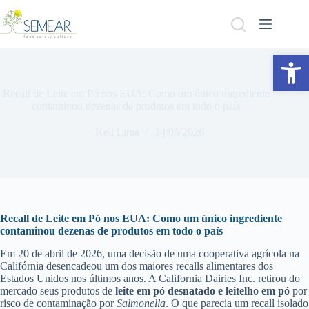
Abrir a barra de ferramentas
Recall de Leite em Pó nos EUA: Como um único ingrediente
contaminou dezenas de produtos em todo o país
Keli Lima
14/05/2026
Recall de Leite em Pó nos EUA: Como um único ingrediente
contaminou dezenas de produtos em todo o país
Em 20 de abril de 2026, uma decisão de uma cooperativa agrícola na
Califórnia desencadeou um dos maiores recalls alimentares dos
Estados Unidos nos últimos anos. A California Dairies Inc. retirou do
mercado seus produtos de
leite em pó desnatado e leitelho em pó
por
risco de contaminação por
Salmonella
. O que parecia um recall isolado