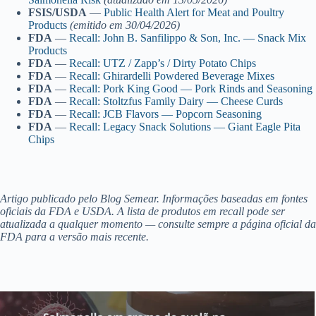
FSIS/USDA
—
Public Health Alert for Meat and Poultry
Products
(emitido em 30/04/2026)
FDA
—
Recall: John B. Sanfilippo & Son, Inc. — Snack Mix
Products
FDA
—
Recall: UTZ / Zapp’s / Dirty Potato Chips
FDA
—
Recall: Ghirardelli Powdered Beverage Mixes
FDA
—
Recall: Pork King Good — Pork Rinds and Seasoning
FDA
—
Recall: Stoltzfus Family Dairy — Cheese Curds
FDA
—
Recall: JCB Flavors — Popcorn Seasoning
FDA
—
Recall: Legacy Snack Solutions — Giant Eagle Pita
Chips
Artigo publicado pelo Blog Semear. Informações baseadas em fontes
oficiais da FDA e USDA. A lista de produtos em recall pode ser
atualizada a qualquer momento — consulte sempre a página oficial da
FDA para a versão mais recente.