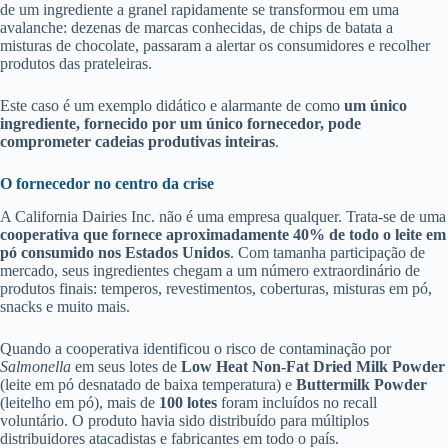
de um ingrediente a granel rapidamente se transformou em uma
avalanche: dezenas de marcas conhecidas, de chips de batata a
misturas de chocolate, passaram a alertar os consumidores e recolher
produtos das prateleiras.
Este caso é um exemplo didático e alarmante de como
um único
ingrediente, fornecido por um único fornecedor, pode
comprometer cadeias produtivas inteiras
.
O fornecedor no centro da crise
A California Dairies Inc. não é uma empresa qualquer. Trata-se de uma
cooperativa que fornece aproximadamente 40% de todo o leite em
pó consumido nos Estados Unidos
. Com tamanha participação de
mercado, seus ingredientes chegam a um número extraordinário de
produtos finais: temperos, revestimentos, coberturas, misturas em pó,
snacks e muito mais.
Quando a cooperativa identificou o risco de contaminação por
Salmonella
em seus lotes de
Low Heat Non-Fat Dried Milk Powder
(leite em pó desnatado de baixa temperatura) e
Buttermilk Powder
(leitelho em pó), mais de
100 lotes
foram incluídos no recall
voluntário. O produto havia sido distribuído para múltiplos
distribuidores atacadistas e fabricantes em todo o país.