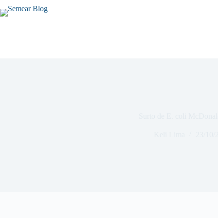
Surto de E. coli McDonal
Keli Lima
23/10/