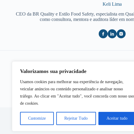
Keli Lima
CEO da BR Quality e Estilo Food Safety, especialista em Qua
como consultora, mentora e auditora líder em no
Valorizamos sua privacidade
POST
ANTERIOR
Usamos cookies para melhorar sua experiência de navegação,
Food Fraud: como elaborar?
E
veicular anúncios ou conteúdo personalizado e analisar nosso
tráfego. Ao clicar em "Aceitar tudo", você concorda com nosso uso
de cookies.
Customize
Rejeitar Tudo
Aceitar tudo
Copy