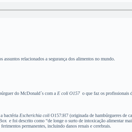
s assuntos relacionados a segurança dos alimentos no mundo.
mbúrguer do McDonald´s com a
E coli O157
o que faz os profissionais
a bactéria
Escherichia coli
O157:H7 (originada de hambúrgueres de car
 Box e foi descrito como “de longe o surto de intoxicação alimentar mai
ferimentos permanentes, incluindo danos renais e cerebrais.