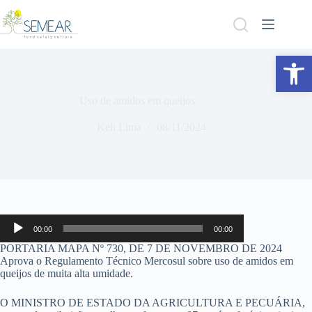
Abrir a barra de ferramentas
Uso de amidos em queijos
Keli Lima
08/11/2024
Tocador
00:00
00:00
de
áudio
PORTARIA MAPA Nº 730, DE 7 DE NOVEMBRO DE 2024
Aprova o Regulamento Técnico Mercosul sobre uso de amidos em
queijos de muita alta umidade.
O MINISTRO DE ESTADO DA AGRICULTURA E PECUÁRIA,