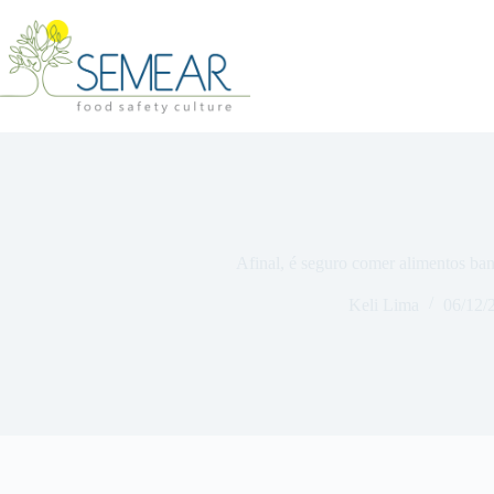
Afinal, é seguro comer alimentos ba
Keli Lima
06/12/