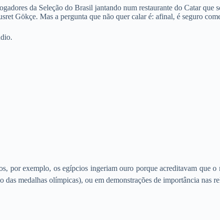
ogadores da Seleção do Brasil jantando num restaurante do Catar que se
usret Gökçe. Mas a pergunta que não quer calar é: afinal, é seguro co
dio.
s, por exemplo, os egípcios ingeriam ouro porque acreditavam que o 
so das medalhas olímpicas), ou em demonstrações de importância nas rela