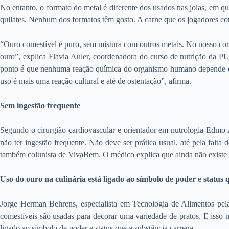
No entanto, o formato do metal é diferente dos usados nas joias, em q
quilates. Nenhum dos formatos têm gosto. A carne que os jogadores co
“Ouro comestível é puro, sem mistura com outros metais. No nosso corp
ouro”, explica Flavia Auler, coordenadora do curso de nutrição da PU
ponto é que nenhuma reação química do organismo humano depende do ou
uso é mais uma reação cultural e até de ostentação”, afirma.
Sem ingestão frequente
Segundo o cirurgião cardiovascular e orientador em nutrologia Edmo 
não ter ingestão frequente. Não deve ser prática usual, até pela falta
também colunista de VivaBem. O médico explica que ainda não existe 
Uso do ouro na culinária está ligado ao símbolo de poder e status 
Jorge Herman Behrens, especialista em Tecnologia de Alimentos pela
comestíveis são usadas para decorar uma variedade de pratos. E isso n
ligado ao símbolo de poder e status que a substância carrega.