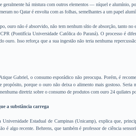
ue geralmente há mistura com outros elementos — níquel e alumínio, po
meram no Qatar é envolta com as folhas, semelhantes a um papel alumí
o, ouro não é absorvido, não tem nenhum sítio de absorção, tanto no e
CPR (Pontifícia Universidade Católica do Paraná). O processo é difere
ro. Isso reforça que a sua ingestão não teria nenhuma repercussão, s
Atique Gabriel, o consumo esporádico não preocupa. Porém, é recomen
 de propósito, porque o ouro não deixa o alimento mais gostoso. Seria 
nenhuma diretriz sobre o consumo de produtos com ouro 24 quilates po
que a substância carrega
 Universidade Estadual de Campinas (Unicamp), explica que, princip
ão é algo recente. Behrens, que também é professor de ciência sensori