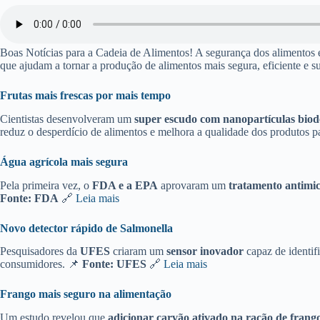
Boas Notícias para a Cadeia de Alimentos! A segurança dos alimentos es
que ajudam a tornar a produção de alimentos mais segura, eficiente e su
Frutas mais frescas por mais tempo
Cientistas desenvolveram um
super escudo com nanopartículas biod
reduz o desperdício de alimentos e melhora a qualidade dos produtos 
Água agrícola mais segura
Pela primeira vez, o
FDA e a EPA
aprovaram um
tratamento antimic
Fonte: FDA
🔗
Leia mais
Novo detector rápido de Salmonella
Pesquisadores da
UFES
criaram um
sensor inovador
capaz de identif
consumidores. 📌
Fonte: UFES
🔗
Leia mais
Frango mais seguro na alimentação
Um estudo revelou que
adicionar carvão ativado na ração de fran