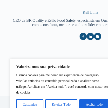
Keli Lima
CEO da BR Quality e Estilo Food Safety, especialista em Qua
como consultora, mentora e auditora líder em no
Valorizamos sua privacidade
POST
ANTERIOR
Plano de amostragem na segurança dos
Microp
Usamos cookies para melhorar sua experiência de navegação,
alimentos
veicular anúncios ou conteúdo personalizado e analisar nosso
tráfego. Ao clicar em "Aceitar tudo", você concorda com nosso uso
de cookies.
Customize
Rejeitar Tudo
Aceitar tudo
Copy