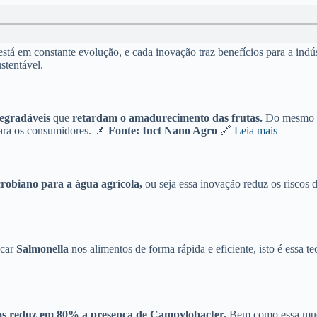
tá em constante evolução, e cada inovação traz benefícios para a indús
stentável.
egradáveis
que
retardam o amadurecimento das frutas.
Do mesmo m
para os consumidores. 📌
Fonte: Inct Nano Agro
🔗
Leia mais
robiano para a água agrícola,
ou seja essa inovação reduz os riscos
icar
Salmonella
nos alimentos de forma rápida e eficiente, isto é essa t
gos reduz em 80% a presença de Campylobacter.
Bem como essa muda