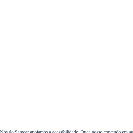
Nós do Semear apoiamos a acessibilidade. Ouça nosso conteúdo em áudi