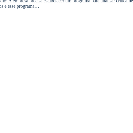
: A empresa precisa estabelecer um programa para analisar criticament
cos e esse programa…