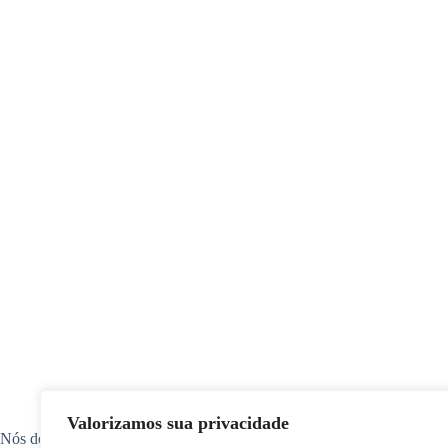
Valorizamos sua privacidade
Nós do Semear apoiamos a acessibilidade! Ouça nosso conteúdo em áud