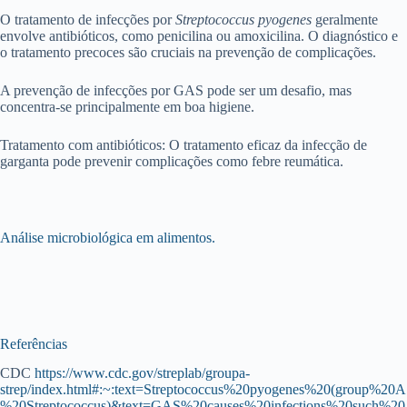
O tratamento de infecções por
Streptococcus pyogenes
geralmente
envolve antibióticos, como penicilina ou amoxicilina. O diagnóstico e
o tratamento precoces são cruciais na prevenção de complicações.
A prevenção de infecções por GAS pode ser um desafio, mas
concentra-se principalmente em boa higiene.
Tratamento com antibióticos: O tratamento eficaz da infecção de
garganta pode prevenir complicações como febre reumática.
Análise microbiológica em alimentos.
Referências
CDC
https://www.cdc.gov/streplab/groupa-
strep/index.html#:~:text=Streptococcus%20pyogenes%20(group%20A
%20Streptococcus)&text=GAS%20causes%20infections%20such%20