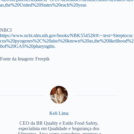
as,the%20United%20States%20each%20year
.
NBCI
https://www.ncbi.nlm.nih.gov/books/NBK554528/#:~:text=Streptococ
cus%20pyogenes%2C%20also%20known%20as,the%20likelihood%2
0of%20GAS%20pharyngitis
.
Fonte da Imagem: Freepik
Keli Lima
CEO da BR Quality e Estilo Food Safety,
especialista em Qualidade e Segurança dos
Alimentos. Atua como consultora, mentora e