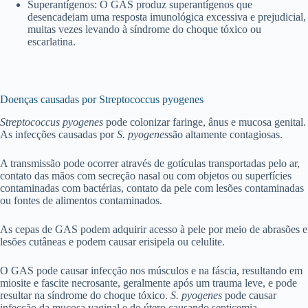
Superantígenos: O GAS produz superantígenos que
desencadeiam uma resposta imunológica excessiva e prejudicial,
muitas vezes levando à síndrome do choque tóxico ou
escarlatina.
Doenças causadas por Streptococcus pyogenes
Streptococcus pyogenes
pode colonizar faringe, ânus e mucosa genital.
As infecções causadas por
S. pyogenes
são altamente contagiosas.
A transmissão pode ocorrer através de gotículas transportadas pelo ar,
contato das mãos com secreção nasal ou com objetos ou superfícies
contaminadas com bactérias, contato da pele com lesões contaminadas
ou fontes de alimentos contaminados.
As cepas de GAS podem adquirir acesso à pele por meio de abrasões e
lesões cutâneas e podem causar erisipela ou celulite.
O GAS pode causar infecção nos músculos e na fáscia, resultando em
miosite e fascite necrosante, geralmente após um trauma leve, e pode
resultar na síndrome do choque tóxico.
S. pyogenes
pode causar
infecção da mucosa vaginal e do útero causando septicemia.