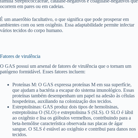
família Streptococcaceae, catalase-negativos e coagulase-negativos que
ocorrem em pares ou em cadeias.
É um anaeróbio facultativo, o que significa que pode prosperar em
ambientes com ou sem oxigênio. Essa adaptabilidade permite infectar
vários tecidos do corpo humano.
Fatores de virulência
O GAS possui um arsenal de fatores de virulência que o tornam um
patógeno formidável. Esses fatores incluem:
Proteínas M: O GAS expressa proteínas M em sua superfície,
que ajudam a bactéria a escapar do sistema imunológico. Essas
proteínas também desempenham um papel na adesão às células
hospedeiras, auxiliando na colonização dos tecidos.
Estreptolisinas: GAS produz dois tipos de hemolisinas,
estreptolisina O (SLO) e estreptolisina S (SLS). O SLO é lábil
ao oxigênio e lisa os glóbulos vermelhos, contribuindo para a
beta-hemólise característica observada nas placas de ágar
sangue. O SLS é estável ao oxigênio e contribui para danos nos
tecidos.