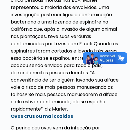
cinco pessoas mortas nos EUA. Marler
representou a maioria dos envolvidos. Uma
investigação posterior ligou a contaminação
bacteriana a uma fazenda de espinafre na
Califórnia que, após a invasão de algum animal
nas plantações, teve suas verduras
contaminadas por fezes com E. coli. Quando os
espinafres foram cortados e lavado três vezes,
essa bactéria se espalhou entre os produtos e
acabou sendo enviada para todo o país,
deixando muitas pessoas doentes. “A
conveniência de ter alguém lavando sua alface
vale o risco de mais pessoas manuseando as
folhas? Se mais pessoas manusearem a alface
e ela estiver contaminada, ela se espalha
rapidamente”, diz Marler.
Ovos crus ou mal cozidos
O perigo dos ovos vem da infecção por