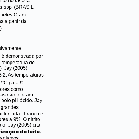
m torno de 5°C
la
.
spp
(BRASIL,
onetes Gram
s a partir da
).
ativamente
a
é demonstrada por
, temperatura de
).
Jay (2005)
8,2. As temperaturas
S
,2°C para
.
dores como
las não toleram
o pelo pH ácido.
Jay
 grandes
ctericida.
Franco e
es a 9%. O nitrito
lor Jay (2005) cita
zação do leite.
ganismos