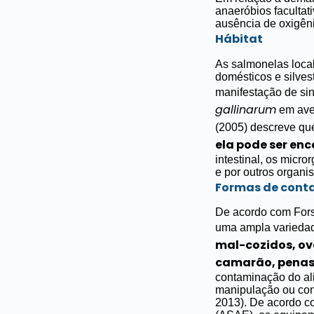
anaeróbios facultat
ausência de oxigê
Hábitat
As s
almonelas
local
domésticos e silves
manifestação de sin
gallinarum
em ave
(2005) descreve que
ela
pode ser enc
intestinal, os micr
e por outros organi
Formas de cont
De acordo com Fors
uma ampla variedad
mal-cozidos, ovo
camarão, penas d
contaminação do ali
manipulação ou con
2013).
De acordo c