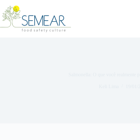
Salmonella: O que você realmente pr
Keli Lima
19/01/