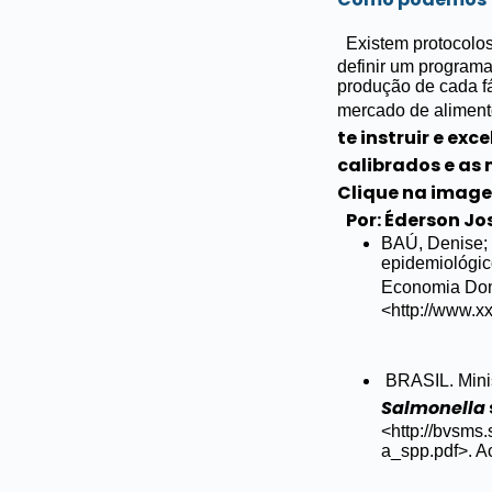
Existem protocolos
definir um programa
produção de cada fá
mercado de aliment
te instruir e ex
calibrados e as
Clique na image
Por: Éderson Jo
BAÚ, Denise; 
epidemiológic
Economia Dom
<http://www.xx
BRASIL. Mini
Salmonella
<http://bvsms
a_spp.pdf>. A