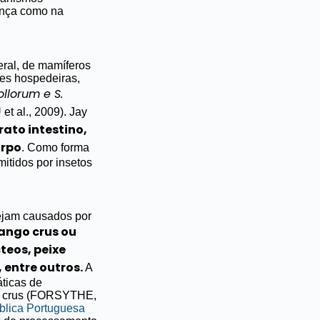
sença como na
eral, de mamíferos
ies hospedeiras,
pollorum e S.
 al., 2009).
Jay
rato intestino,
orpo
. Como forma
itidos por insetos
ejam causados por
rango crus ou
teos, peixe
 entre outros.
A
áticas de
es crus (FORSYTHE,
blica Portuguesa