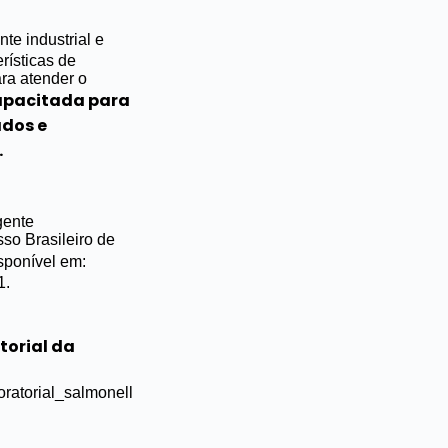
te industrial e
rísticas de
ra atender o
apacitada para
ados e
.
gente
so Brasileiro de
isponível em:
1.
torial da
ratorial_salmonell