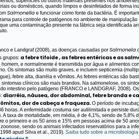
entos, superfícies ou outros materiais presentes nos ambient
triais ou domésticos, quando limpos e desinfetados de forma 
Salmonella
com
e funcionar como fonte da bactéria.
É importan
rama para controle de patógenos no ambiente de manipulação 
r que uma contaminação presente na fábrica seja identificada a
uto.
Salmonela
nco e Landgraf (2008), as doenças causadas por
c
a febre tifoide , as febres entéricas e as sal
s grupos:
 o homem, e normalmente é transmitida por água e alimentos c
no. Os sintomas são muito graves, e incluem septicemia (multip
ue), febre alta, diarréia e vômitos. As febres entéricas são ba
os sintomas clínicos são mais brandos. Na salmonelose, os sinto
o do intestino pelo patógeno (FRANCO e LANDGRAF, 2008).
Os
diarréia, náusea, dor abdominal, febre branda e ca
o:
ômitos, dor de cabeça e fraqueza.
O período de incuba
36 horas. A enfermidade costuma ser autilimitada e persiste dura
.
A taxa de mortalidade, em média, é de 4,1%, sendo de 5,8% d
tre o primeiro e os 50 anos e 15% em pessoas acima de 50 anos
zoonose, sendo os animais infectados reservatórios para a i
98 apud Silva et al., 2019).
Saiba tudo sobre a microbiologia
e ajudar ?