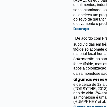
(ASAE), os equipam
de alimentos, indus
ser contaminados 
estabeleça um prog
objetivo de garanti
efetivamente o prod
Doença
De acordo com Fra
subdivididas em trê
tifóide só acomete
material fecal huma
Salmonella
no sang
febre tifóide, mas 
após a colonizaçã
da salmonelose sã
algumas vezes v
é de cerca de 12 a 
(FORSYTHE, 2013)
ano de vida, 2% en
salmonelose é uma 
(HUMPRHEY et al. 19
Como podemos t