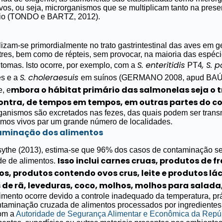
ivos, ou seja, microrganismos que se multiplicam tanto na pre
nio (TONDO e BARTZ, 2012).
izam-se primordialmente no trato gastrintestinal das aves em g
tres, bem como de répteis, sem provocar, na maioria das espéc
S
. enteritidis
, S. 
tomas. Isto ocorre, por exemplo, com a
PT4
S. choleraesuis
s e a
em suínos (GERMANO 2008, apud BAÚ et
mbora o hábitat primário das salmonelas seja o t
, e
ontra, de tempos em tempos, em outras partes do c
organismos são excretados nas fezes, das quais podem ser transm
smos vivos par um grande número de localidades.
aminação dos alimentos
ythe (2013), estima-se que 96% dos casos de contaminação s
Isso inclui carnes cruas, produtos de f
e de alimentos.
s, produtos contendo ovos crus, leite e produtos lác
e rã, leveduras, coco, molhos, molhos para salada,
mento ocorre devido a controle inadequado da temperatura, pr
taminação cruzada de alimentos processados por ingredient
om a
Autoridade de Segurança Alimentar e Econômica da Repú