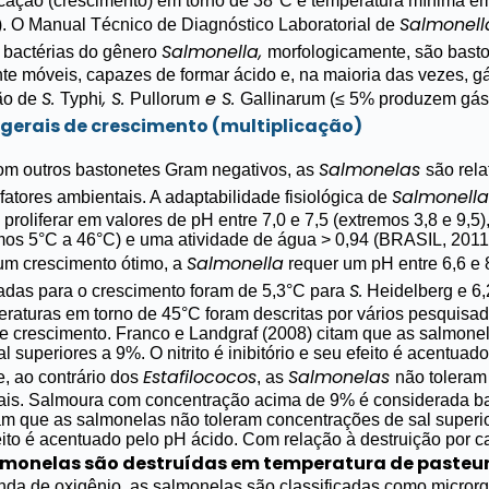
icação (crescimento) em torno de 38°C e temperatura mínima e
Salmonel
.
O Manual Técnico de Diagnóstico Laboratorial de
Salmonella,
 bactérias do gênero
morfologicamente, são bast
te móveis, capazes de formar ácido e, na maioria das vezes, gá
S.
, S.
e S.
ão de
Typhi
Pullorum
Gallinarum
(≤ 5% produzem gás
 gerais de crescimento (multiplicação)
Salmonelas
m outros bastonetes Gram negativos, as
são rel
Salmonell
 fatores ambientais. A adaptabilidade fisiológica de
proliferar em valores de pH entre 7,0 e 7,5 (extremos 3,8 e 9,5)
mos 5°C a 46°C) e uma atividade de água > 0,94 (BRASIL, 2011
Salmonella
um crescimento ótimo, a
requer um pH entre 6,6 e 
S.
adas para o crescimento foram de 5,3°C para
Heidelberg e 6
raturas em torno de 45°C foram descritas por vários pesquisa
de crescimento. Franco e Landgraf (2008) citam que as salmone
 superiores a 9%. O nitrito é inibitório e seu efeito é acentuad
Estafilococos
Salmonelas
, ao contrário dos
, as
não toleram
ais. Salmoura com concentração acima de 9% é considerada ba
am que as salmonelas não toleram concentrações de sal superior
feito é acentuado pelo pH ácido.
Com relação à destruição por ca
lmonelas são destruídas em temperatura de pasteuri
da de oxigênio, as salmonelas são classificadas como micror