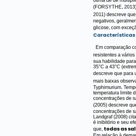
ótima de de multipl
(FORSYTHE, 2013)
2011) descreve que
negativos, gera
lmen
glicose, com exceç
Características
Em comparação co
resistentes a vários
sua habilidade para 
35°C a 43°C (extre
descreve que para 
mais baixas observ
Typhimurium. Tempe
temperatura limite 
concentrações de sal
(2005) descreve que
concentrações de s
Landgraf (2008) cit
é inibitório e seu e
todas as sa
que,
Em relação à deman