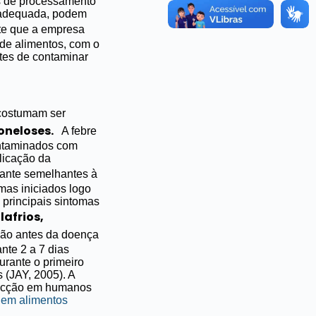
es de processamento
inadequada, podem
te que a empresa
de alimentos, com o
ntes de contaminar
ostumam ser
moneloses.
A febre
ontaminados com
licação da
stante semelhantes à
mas iniciados logo
 principais sintomas
lafrios,
ção antes da doença
nte 2 a 7 dias
urante o primeiro
 (JAY, 2005).
A
nfecção em humanos
 em alimentos