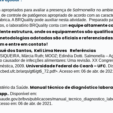
Salmonella
 apropriados para avaliar a presença de
no ambien
 de controle de patógenos apropriado de acordo com as caracte
brica. A BRQuality pode auxiliar nesta atividade.
Preparado pa
equipe altamente c
os, o laboratório BRQuality conta com
celente estrutura, onde os equipamentos são qualific
 metodologias adotadas são oficiais e referenciadas
m e entre em contato!
sué dos Santos, Keli Lima Neves
Referências
SIQUEIRA, Márcia Ruth; MOOZ; Edinéia Dotti. Salmonella – A
o causador de infecções alimentares: Uma revisão. XX Congres
Universidade Federal do Ceará – UFC
éstica, 2009.
. D
cbed.ufc.br/arqs/gt6/gt6_72.pdf>. Acesso em: 06 de abr. de 202
Manual técnico de diagnóstico labora
stério da Saúde.
spp..
Disponível em:
.saude.gov.br/bvs/publicacoes/manual_tecnico_diagnostico_labo
cesso em: 06 de abr. de 2021.