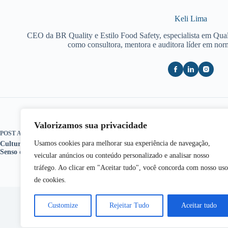
Keli Lima
CEO da BR Quality e Estilo Food Safety, especialista em Qua
como consultora, mentora e auditora líder em no
Valorizamos sua privacidade
POST
ANTERIOR
Usamos cookies para melhorar sua experiência de navegação,
Cultura de Segurança de alimentos- Terceira dimensão:
Senso de Responsabilidade
veicular anúncios ou conteúdo personalizado e analisar nosso
tráfego. Ao clicar em "Aceitar tudo", você concorda com nosso uso
de cookies.
Customize
Rejeitar Tudo
Aceitar tudo
Copy