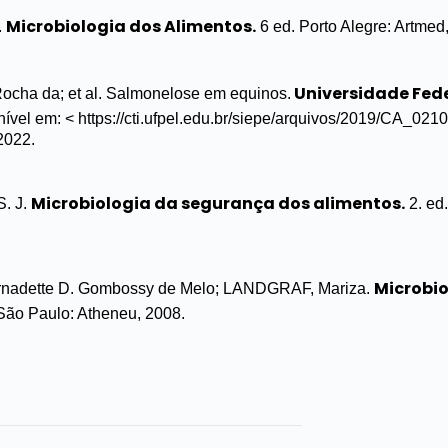
Microbiologia dos Alimentos.
.
6 ed. Porto Alegre: Artmed
Universidade Fede
Rocha da; et al. Salmonelose em equinos.
ível em: < https://cti.ufpel.edu.br/siepe/arquivos/2019/CA_021
2022.
Microbiologia da segurança dos alimentos.
. J.
2. ed.
Microbio
adette D. Gombossy de Melo; LANDGRAF, Mariza.
ão Paulo: Atheneu, 2008.